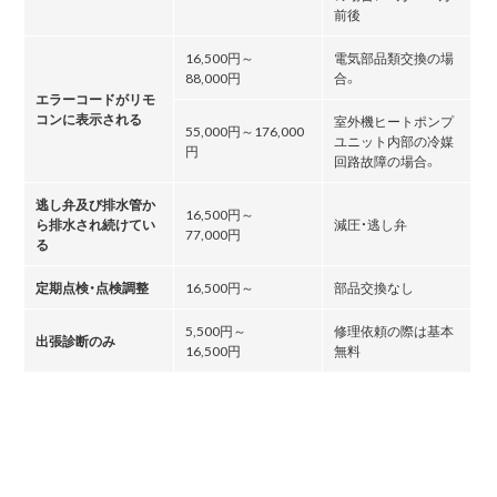
前後
16,500円～
電気部品類交換の場
88,000円
合。
エラーコードがリモ
コンに表示される
室外機ヒートポンプ
55,000円～176,000
ユニット内部の冷媒
円
回路故障の場合。
逃し弁及び排水管か
16,500円～
ら排水され続けてい
減圧・逃し弁
77,000円
る
定期点検・点検調整
16,500円～
部品交換なし
5,500円～
修理依頼の際は基本
出張診断のみ
16,500円
無料