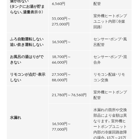
湯が出ない
6,560円
配管
(タンクにお湯が貯ま
らない､湯量表示０）
室外機ヒートポンプ
55,000円～
ユニット内部（冷媒
275,000円
回路）
ふろ自動運転しない
センサー・ポンプ・風
16,500円～
追い炊き運転しない
呂配管
お風呂の湯はりがで
18,700円～
センサー・ポンプ・混
きない
66,000円
合弁
リモコンが点灯・表示
27,500円～
リモコン配線・リモ
しない
88,000円
コン交換
室外機ヒートポンプ
21,780円～76,560円
配管
水漏れの箇所や交換
部品により金額は異
水漏れ
なります。室外機ヒ
16,500円～
ートポンプユニット
77,000円
内部の冷媒回路故障
の場合､15万～25万