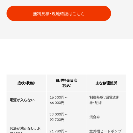
無料見積・現地確認はこちら
修理料金目安
症状（状態）
主な修理箇所
（税込）
16,500円～
制御基盤、漏電遮断
電源が入らない
66,000円
器・配線
33,000円～
混合弁
95,700円
お湯が沸かない。お
21,780円～
室外機ヒートポンプ