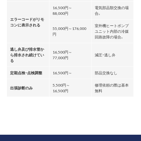
16,500円～
電気部品類交換の場
88,000円
合。
エラーコードがリモ
コンに表示される
室外機ヒートポンプ
55,000円～176,000
ユニット内部の冷媒
円
回路故障の場合。
逃し弁及び排水管か
16,500円～
ら排水され続けてい
減圧・逃し弁
77,000円
る
定期点検・点検調整
16,500円～
部品交換なし
5,500円～
修理依頼の際は基本
出張診断のみ
16,500円
無料