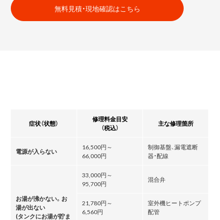
無料見積・現地確認はこちら
修理料金目安
症状（状態）
主な修理箇所
（税込）
16,500円～
制御基盤、漏電遮断
電源が入らない
66,000円
器・配線
33,000円～
混合弁
95,700円
お湯が沸かない。お
21,780円～
室外機ヒートポンプ
湯が出ない
6,560円
配管
(タンクにお湯が貯ま