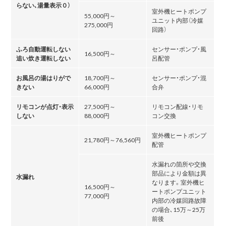
らない､湯量表示０）
室外機ヒートポンプ
55,000円～
ユニット内部（冷媒
275,000円
回路）
ふろ自動運転しない
センサー・ポンプ・風
16,500円～
追い炊き運転しない
呂配管
お風呂の湯はりがで
18,700円～
センサー・ポンプ・混
きない
66,000円
合弁
リモコンが点灯・表示
27,500円～
リモコン配線・リモ
しない
88,000円
コン交換
室外機ヒートポンプ
21,780円～76,560円
配管
水漏れの箇所や交換
部品により金額は異
水漏れ
なります。室外機ヒ
16,500円～
ートポンプユニット
77,000円
内部の冷媒回路故障
の場合､15万～25万
前後