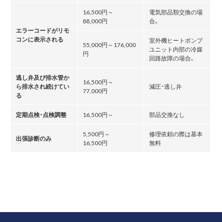
16,500円～
電気部品類交換の場
88,000円
合。
エラーコードがリモ
コンに表示される
室外機ヒートポンプ
55,000円～176,000
ユニット内部の冷媒
円
回路故障の場合。
逃し弁及び排水管か
16,500円～
ら排水され続けてい
減圧・逃し弁
77,000円
る
定期点検・点検調整
16,500円～
部品交換なし
5,500円～
修理依頼の際は基本
出張診断のみ
16,500円
無料