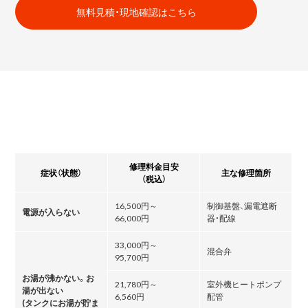
無料見積・現地確認はこちら
修理料金目安
症状（状態）
主な修理箇所
（税込）
16,500円～
制御基盤、漏電遮断
電源が入らない
66,000円
器・配線
33,000円～
混合弁
95,700円
お湯が沸かない。お
21,780円～
室外機ヒートポンプ
湯が出ない
6,560円
配管
(タンクにお湯が貯ま