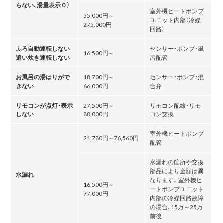
らない､湯量表示０）
室外機ヒートポンプ
55,000円～
ユニット内部（冷媒
275,000円
回路）
ふろ自動運転しない
センサー・ポンプ・風
16,500円～
追い炊き運転しない
呂配管
お風呂の湯はりがで
18,700円～
センサー・ポンプ・混
きない
66,000円
合弁
リモコンが点灯・表示
27,500円～
リモコン配線・リモ
しない
88,000円
コン交換
室外機ヒートポンプ
21,780円～76,560円
配管
水漏れの箇所や交換
部品により金額は異
水漏れ
なります。室外機ヒ
16,500円～
ートポンプユニット
77,000円
内部の冷媒回路故障
の場合､15万～25万
前後