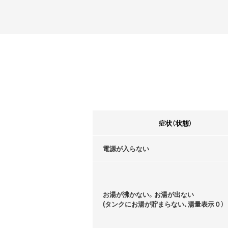
症状（状態）
電源が入らない
お湯が沸かない。お湯が出ない
(タンクにお湯が貯まらない､湯量表示０）