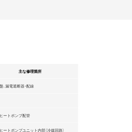
主な修理箇所
盤、漏電遮断器・配線
ヒートポンプ配管
ヒートポンプユニット内部（冷媒回路）