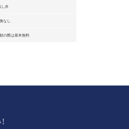
逃し弁
換なし
頼の際は基本無料
！