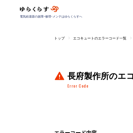
電気給湯器の故障・修理・メンテはゆらくらすへ
トップ
エコキュートのエラーコード一覧
長府製作所のエ
Error Code
エラーコード内容