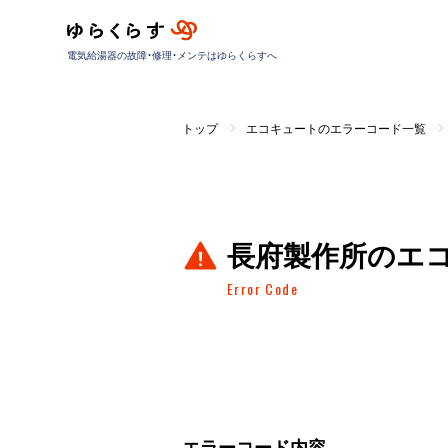
電気給湯器の故障・修理・メンテはゆらくらすへ
トップ
エコキュートのエラーコード一覧
長府製作所のエ
Error Code
エラーコード内容