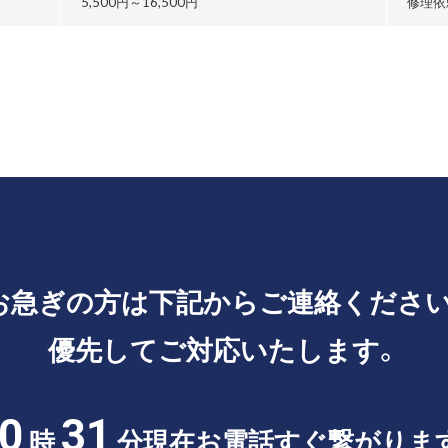
5,500円～
16,500円
修理依
お急ぎの方は
下記からご連絡ください
優先してご対応いたします。
0
31
時
分現在
お電話すぐ繋がりま