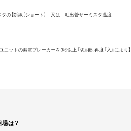
タの【断線（ショート） 又は 吐出菅サーミスタ温度
湯ユニットの漏電ブレーカーを3秒以上『切』後､再度『入』により
相場は？