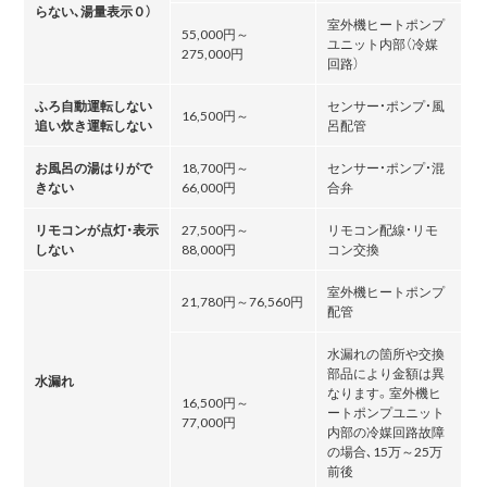
らない､湯量表示０）
室外機ヒートポンプ
55,000円～
ユニット内部（冷媒
275,000円
回路）
ふろ自動運転しない
センサー・ポンプ・風
16,500円～
追い炊き運転しない
呂配管
お風呂の湯はりがで
18,700円～
センサー・ポンプ・混
きない
66,000円
合弁
リモコンが点灯・表示
27,500円～
リモコン配線・リモ
しない
88,000円
コン交換
室外機ヒートポンプ
21,780円～76,560円
配管
水漏れの箇所や交換
部品により金額は異
水漏れ
なります。室外機ヒ
16,500円～
ートポンプユニット
77,000円
内部の冷媒回路故障
の場合､15万～25万
前後