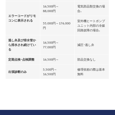
16,500円～
電気部品類交換の場
88,000円
合。
エラーコードがリモ
コンに表示される
室外機ヒートポンプ
55,000円～176,000
ユニット内部の冷媒
円
回路故障の場合。
逃し弁及び排水管か
16,500円～
ら排水され続けてい
減圧・逃し弁
77,000円
る
定期点検・点検調整
16,500円～
部品交換なし
5,500円～
修理依頼の際は基本
出張診断のみ
16,500円
無料