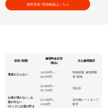
無料見積・現地確認はこちら
修理料金目安
症状（状態）
主な修理箇所
（税込）
16,500円～
制御基盤、漏電遮断
電源が入らない
66,000円
器・配線
33,000円～
混合弁
95,700円
お湯が沸かない。お
21,780円～
室外機ヒートポンプ
湯が出ない
6,560円
配管
(タンクにお湯が貯ま