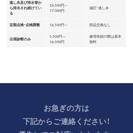
逃し弁及び排水管か
16,500円～
ら排水され続けてい
減圧・逃し弁
77,000円
る
定期点検・点検調整
16,500円～
部品交換なし
5,500円～
修理依頼の際は基本
出張診断のみ
16,500円
無料
お急ぎの方は
下記からご連絡ください！