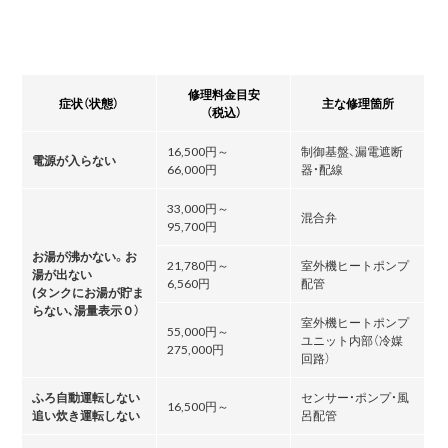
修理料金目安
症状（状態）
主な修理箇所
（税込）
16,500円～
制御基盤、漏電遮断
電源が入らない
66,000円
器・配線
33,000円～
混合弁
95,700円
お湯が沸かない。お
21,780円～
室外機ヒートポンプ
湯が出ない
6,560円
配管
(タンクにお湯が貯ま
らない､湯量表示０）
室外機ヒートポンプ
55,000円～
ユニット内部（冷媒
275,000円
回路）
ふろ自動運転しない
センサー・ポンプ・風
16,500円～
追い炊き運転しない
呂配管