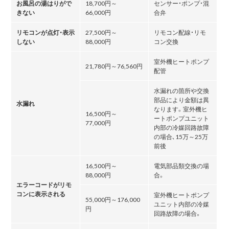
お風呂の湯はりがで
18,700円～
センサー・ポンプ・混
きない
66,000円
合弁
リモコンが点灯・表示
27,500円～
リモコン配線・リモ
しない
88,000円
コン交換
室外機ヒートポンプ
21,780円～76,560円
配管
水漏れの箇所や交換
部品により金額は異
水漏れ
なります。室外機ヒ
16,500円～
ートポンプユニット
77,000円
内部の冷媒回路故障
の場合､15万～25万
前後
16,500円～
電気部品類交換の場
88,000円
合。
エラーコードがリモ
コンに表示される
室外機ヒートポンプ
55,000円～176,000
ユニット内部の冷媒
円
回路故障の場合。