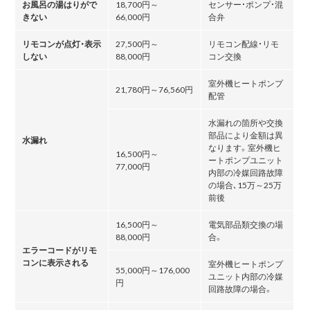
お風呂の湯はりがで
18,700円～
センサー・ポンプ・混
きない
66,000円
合弁
リモコンが点灯・表示
27,500円～
リモコン配線・リモ
しない
88,000円
コン交換
室外機ヒートポンプ
21,780円～76,560円
配管
水漏れの箇所や交換
部品により金額は異
水漏れ
なります。室外機ヒ
16,500円～
ートポンプユニット
77,000円
内部の冷媒回路故障
の場合､15万～25万
前後
16,500円～
電気部品類交換の場
88,000円
合。
エラーコードがリモ
コンに表示される
室外機ヒートポンプ
55,000円～176,000
ユニット内部の冷媒
円
回路故障の場合。