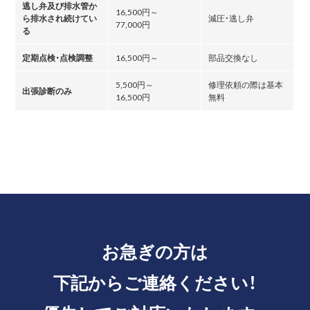
逃し弁及び排水管か
16,500円～
ら排水され続けてい
減圧・逃し弁
77,000円
る
定期点検・点検調整
16,500円～
部品交換なし
5,500円～
修理依頼の際は基本
出張診断のみ
16,500円
無料
お急ぎの方は
下記からご連絡ください！