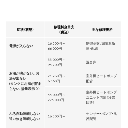
修理料金目安
症状（状態）
主な修理箇所
（税込）
16,500円～
制御基盤、漏電遮断
電源が入らない
66,000円
器・配線
33,000円～
混合弁
95,700円
お湯が沸かない。お
21,780円～
室外機ヒートポンプ
湯が出ない
6,560円
配管
(タンクにお湯が貯ま
らない､湯量表示０）
室外機ヒートポンプ
55,000円～
ユニット内部（冷媒
275,000円
回路）
ふろ自動運転しない
センサー・ポンプ・風
16,500円～
追い炊き運転しない
呂配管