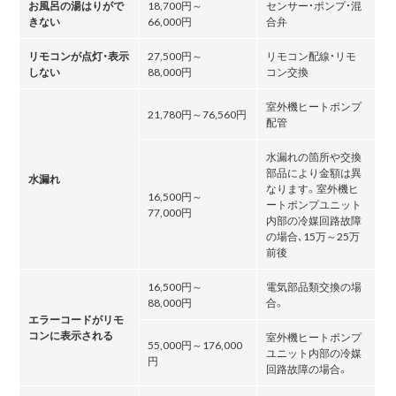
お風呂の湯はりがで
18,700円～
センサー・ポンプ・混
きない
66,000円
合弁
リモコンが点灯・表示
27,500円～
リモコン配線・リモ
しない
88,000円
コン交換
室外機ヒートポンプ
21,780円～76,560円
配管
水漏れの箇所や交換
部品により金額は異
水漏れ
なります。室外機ヒ
16,500円～
ートポンプユニット
77,000円
内部の冷媒回路故障
の場合､15万～25万
前後
16,500円～
電気部品類交換の場
88,000円
合。
エラーコードがリモ
コンに表示される
室外機ヒートポンプ
55,000円～176,000
ユニット内部の冷媒
円
回路故障の場合。