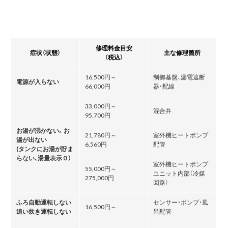
修理料金目安
症状（状態）
主な修理箇所
（税込）
16,500円～
制御基盤、漏電遮断
電源が入らない
66,000円
器・配線
33,000円～
混合弁
95,700円
お湯が沸かない。お
21,780円～
室外機ヒートポンプ
湯が出ない
6,560円
配管
(タンクにお湯が貯ま
らない､湯量表示０）
室外機ヒートポンプ
55,000円～
ユニット内部（冷媒
275,000円
回路）
ふろ自動運転しない
センサー・ポンプ・風
16,500円～
追い炊き運転しない
呂配管