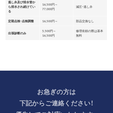
逃し弁及び排水管か
16,500円～
ら排水され続けてい
減圧・逃し弁
77,000円
る
定期点検・点検調整
16,500円～
部品交換なし
5,500円～
修理依頼の際は基本
出張診断のみ
16,500円
無料
お急ぎの方は
下記からご連絡ください！