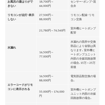
お風呂の湯はりがで
18,700円～
センサー・ポンプ・混
きない
66,000円
合弁
リモコンが点灯・表示
27,500円～
リモコン配線・リモ
しない
88,000円
コン交換
室外機ヒートポンプ
21,780円～76,560円
配管
水漏れの箇所や交換
部品により金額は異
水漏れ
なります。室外機ヒ
16,500円～
ートポンプユニット
77,000円
内部の冷媒回路故障
の場合､15万～25万
前後
16,500円～
電気部品類交換の場
88,000円
合。
エラーコードがリモ
コンに表示される
室外機ヒートポンプ
55,000円～176,000
ユニット内部の冷媒
円
回路故障の場合。