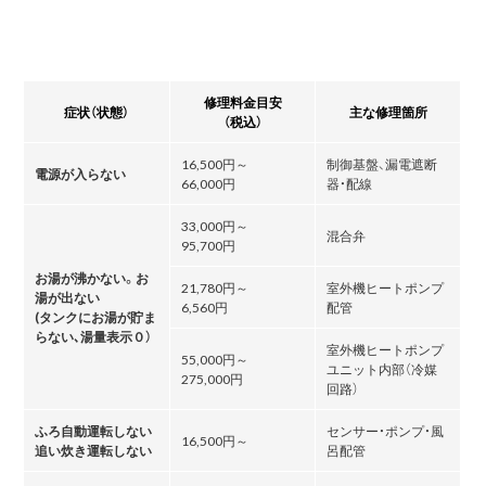
修理料金目安
症状（状態）
主な修理箇所
（税込）
16,500円～
制御基盤、漏電遮断
電源が入らない
66,000円
器・配線
33,000円～
混合弁
95,700円
お湯が沸かない。お
21,780円～
室外機ヒートポンプ
湯が出ない
6,560円
配管
(タンクにお湯が貯ま
らない､湯量表示０）
室外機ヒートポンプ
55,000円～
ユニット内部（冷媒
275,000円
回路）
ふろ自動運転しない
センサー・ポンプ・風
16,500円～
追い炊き運転しない
呂配管