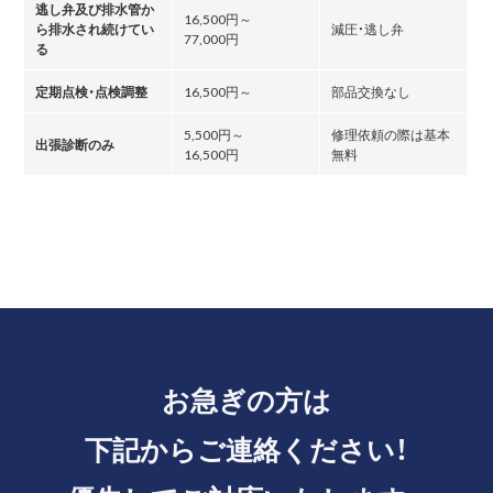
逃し弁及び排水管か
16,500円～
ら排水され続けてい
減圧・逃し弁
77,000円
る
定期点検・点検調整
16,500円～
部品交換なし
5,500円～
修理依頼の際は基本
出張診断のみ
16,500円
無料
お急ぎの方は
下記からご連絡ください！