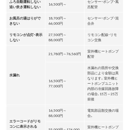
ふろ自動運転しない
センサー・ポンプ・風
16,500円～
追い炊き運転しない
呂配管
お風呂の湯はりがで
18,700円～
センサー・ポンプ・混
きない
66,000円
合弁
リモコンが点灯・表示
27,500円～
リモコン配線・リモ
しない
88,000円
コン交換
室外機ヒートポンプ
21,780円～76,560円
配管
水漏れの箇所や交換
部品により金額は異
水漏れ
なります。室外機ヒ
16,500円～
ートポンプユニット
77,000円
内部の冷媒回路故障
の場合､15万～25万
前後
16,500円～
電気部品類交換の場
88,000円
合。
エラーコードがリモ
コンに表示される
室外機ヒートポンプ
55,000円～176,000