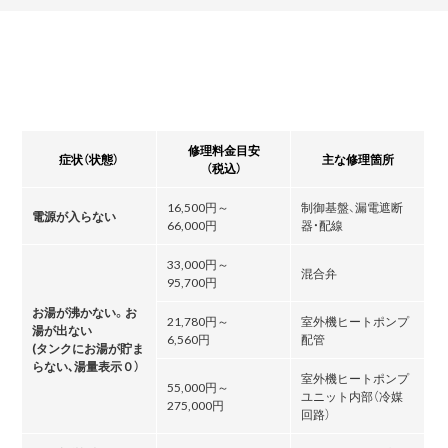
修理料金目安
症状（状態）
主な修理箇所
（税込）
16,500円～
制御基盤、漏電遮断
電源が入らない
66,000円
器・配線
33,000円～
混合弁
95,700円
お湯が沸かない。お
21,780円～
室外機ヒートポンプ
湯が出ない
6,560円
配管
(タンクにお湯が貯ま
らない､湯量表示０）
室外機ヒートポンプ
55,000円～
ユニット内部（冷媒
275,000円
回路）