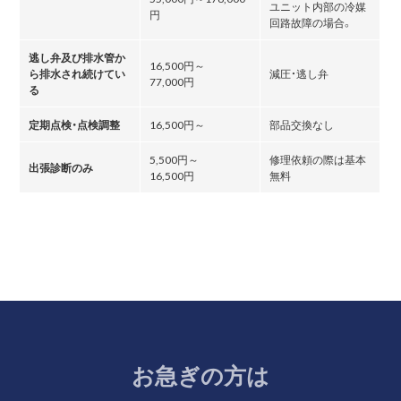
ユニット内部の冷媒
円
回路故障の場合。
逃し弁及び排水管か
16,500円～
ら排水され続けてい
減圧・逃し弁
77,000円
る
定期点検・点検調整
16,500円～
部品交換なし
5,500円～
修理依頼の際は基本
出張診断のみ
16,500円
無料
お急ぎの方は