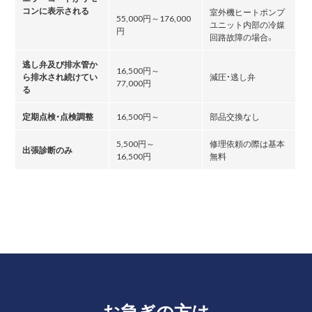
コンに表示される
室外機ヒートポンプ
55,000円～176,000
ユニット内部の冷媒
円
回路故障の場合。
逃し弁及び排水管か
16,500円～
ら排水され続けてい
減圧・逃し弁
77,000円
る
定期点検・点検調整
16,500円～
部品交換なし
5,500円～
修理依頼の際は基本
出張診断のみ
16,500円
無料
お急ぎの方は