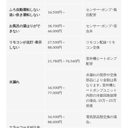
ふろ自動運転しない
センサー・ポンプ・風
16,500円～
追い炊き運転しない
呂配管
お風呂の湯はりがで
18,700円～
センサー・ポンプ・混
きない
66,000円
合弁
リモコンが点灯・表示
27,500円～
リモコン配線・リモ
しない
88,000円
コン交換
室外機ヒートポンプ
21,780円～76,560円
配管
水漏れの箇所や交換
部品により金額は異
水漏れ
なります。室外機ヒ
16,500円～
ートポンプユニット
77,000円
内部の冷媒回路故障
の場合､15万～25万
前後
16,500円～
電気部品類交換の場
88,000円
合。
エラーコードがリモ