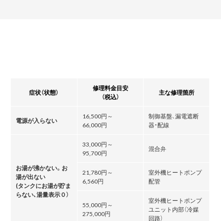
修理料金目安
症状（状態）
主な修理箇所
（税込）
16,500円～
制御基盤、漏電遮断
電源が入らない
66,000円
器・配線
33,000円～
混合弁
95,700円
お湯が沸かない。お
21,780円～
室外機ヒートポンプ
湯が出ない
6,560円
配管
(タンクにお湯が貯ま
らない､湯量表示０）
室外機ヒートポンプ
55,000円～
ユニット内部（冷媒
275,000円
回路）