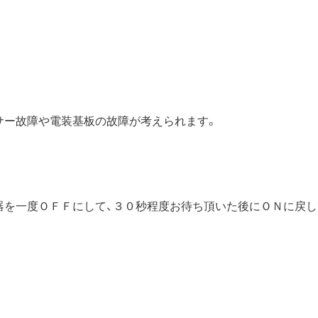
サー故障や電装基板の故障が考えられます。
器を一度ＯＦＦにして、３０秒程度お待ち頂いた後にＯＮに戻し