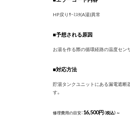
HP戻りｻｰﾐｽﾀ(A湯)異常
■
予想される原因
お湯を作る際の循環経路の温度セン
■
対応方法
貯湯タンクユニットにある漏電遮断
す。
16,500円
修理費用の目安：
（税込）～