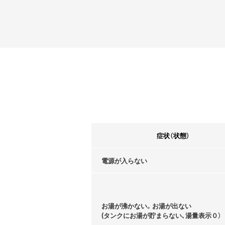
症状（状態）
電源が入らない
お湯が沸かない。お湯が出ない
(タンクにお湯が貯まらない､湯量表示０）