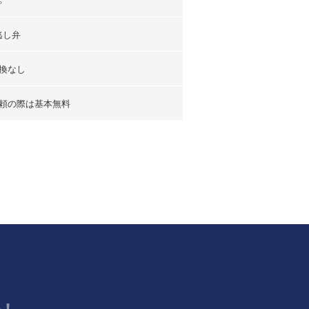
逃し弁
換なし
頼の際は基本無料