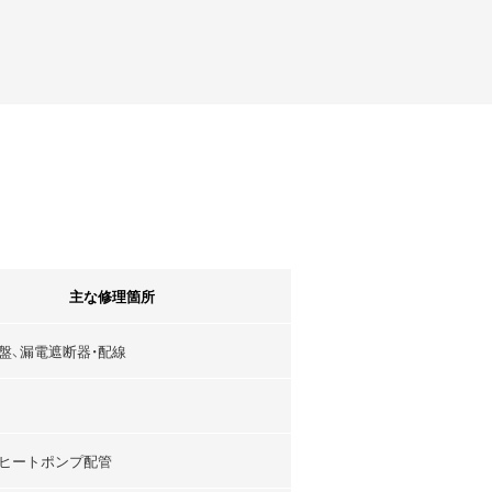
主な修理箇所
盤、漏電遮断器・配線
ヒートポンプ配管