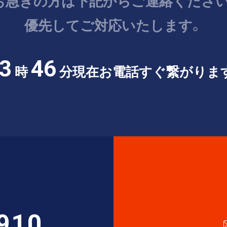
お急ぎの方は
下記からご連絡ください
優先してご対応いたします。
3
46
時
分現在
お電話すぐ繋がりま
910