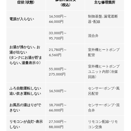
症状（状態）
主な修理箇所
（税込）
16,500円～
制御基盤、漏電遮断
電源が入らない
66,000円
器・配線
33,000円～
混合弁
95,700円
お湯が沸かない。お
21,780円～
室外機ヒートポンプ
湯が出ない
6,560円
配管
(タンクにお湯が貯ま
らない､湯量表示０）
室外機ヒートポンプ
55,000円～
ユニット内部（冷媒
275,000円
回路）
ふろ自動運転しない
センサー・ポンプ・風
16,500円～
追い炊き運転しない
呂配管
お風呂の湯はりがで
18,700円～
センサー・ポンプ・混
きない
66,000円
合弁
リモコンが点灯・表示
27,500円～
リモコン配線・リモ
しない
88,000円
コン交換