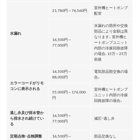
室外機ヒートポンプ
21,780円～76,560円
配管
水漏れの箇所や交換
部品により金額は異
水漏れ
なります。室外機ヒ
16,500円～
ートポンプユニット
77,000円
内部の冷媒回路故障
の場合､15万～25万
前後
16,500円～
電気部品類交換の場
88,000円
合。
エラーコードがリモ
コンに表示される
室外機ヒートポンプ
55,000円～176,000
ユニット内部の冷媒
円
回路故障の場合。
逃し弁及び排水管か
16,500円～
ら排水され続けてい
減圧・逃し弁
77,000円
る
定期点検・点検調整
16,500円～
部品交換なし