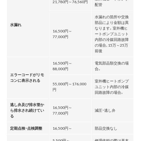
21,780円～76,560円
配管
水漏れの箇所や交換
部品により金額は異
水漏れ
なります。室外機ヒ
16,500円～
ートポンプユニット
77,000円
内部の冷媒回路故障
の場合､15万～25万
前後
16,500円～
電気部品類交換の場
88,000円
合。
エラーコードがリモ
コンに表示される
室外機ヒートポンプ
55,000円～176,000
ユニット内部の冷媒
円
回路故障の場合。
逃し弁及び排水管か
16,500円～
ら排水され続けてい
減圧・逃し弁
77,000円
る
定期点検・点検調整
16,500円～
部品交換なし
5,500円～
修理依頼の際は基本