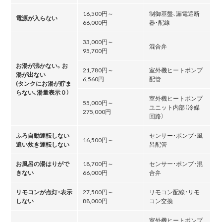
16,500円～
制御基盤、漏電遮断
電源が入らない
66,000円
器・配線
33,000円～
混合弁
95,700円
お湯が沸かない。お
21,780円～
室外機ヒートポンプ
湯が出ない
6,560円
配管
(タンクにお湯が貯ま
らない､湯量表示０）
室外機ヒートポンプ
55,000円～
ユニット内部（冷媒
275,000円
回路）
ふろ自動運転しない
センサー・ポンプ・風
16,500円～
追い炊き運転しない
呂配管
お風呂の湯はりがで
18,700円～
センサー・ポンプ・混
きない
66,000円
合弁
リモコンが点灯・表示
27,500円～
リモコン配線・リモ
しない
88,000円
コン交換
室外機ヒートポンプ