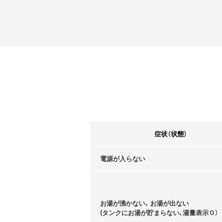
症状（状態）
電源が入らない
お湯が沸かない。お湯が出ない
(タンクにお湯が貯まらない､湯量表示０）