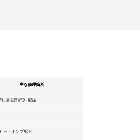
主な修理箇所
盤、漏電遮断器・配線
ヒートポンプ配管