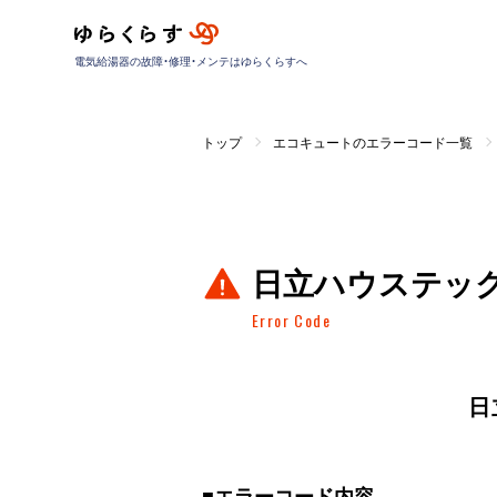
電気給湯器の故障・修理・メンテはゆらくらすへ
トップ
エコキュートのエラーコード一覧
日立ハウステッ
Error Code
日
■
エラーコード内容