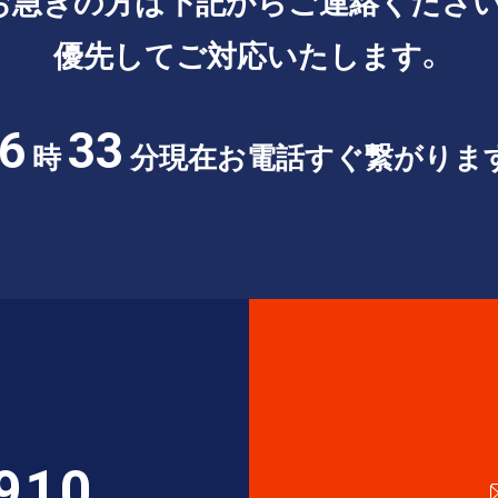
お急ぎの方は
下記からご連絡ください
優先してご対応いたします。
6
33
時
分現在
お電話すぐ繋がりま
910