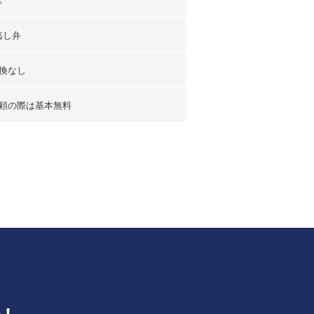
逃し弁
換なし
頼の際は基本無料