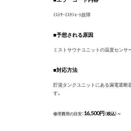
ﾐｽﾄｻｰﾐｽﾀｼｮｰﾄ故障
■
予想される原因
ミストサウナユニットの温度センサ
■
対応方法
貯湯タンクユニットにある漏電遮断
す。
16,500円
修理費用の目安：
（税込）～