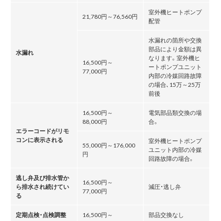
室外機ヒートポンプ
21,780円～76,560円
配管
水漏れの箇所や交換
部品により金額は異
水漏れ
なります。室外機ヒ
16,500円～
ートポンプユニット
77,000円
内部の冷媒回路故障
の場合､15万～25万
前後
16,500円～
電気部品類交換の場
88,000円
合。
エラーコードがリモ
コンに表示される
室外機ヒートポンプ
55,000円～176,000
ユニット内部の冷媒
円
回路故障の場合。
逃し弁及び排水管か
16,500円～
ら排水され続けてい
減圧・逃し弁
77,000円
る
定期点検・点検調整
16,500円～
部品交換なし