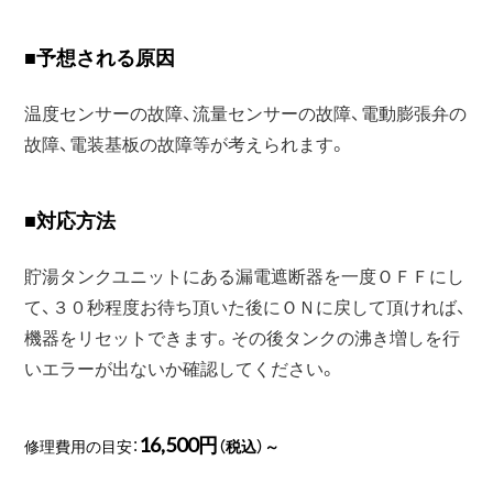
■
予想される原因
温度センサーの故障、流量センサーの故障、電動膨張弁の
故障、電装基板の故障等が考えられます。
■
対応方法
貯湯タンクユニットにある漏電遮断器を一度ＯＦＦにし
て、３０秒程度お待ち頂いた後にＯＮに戻して頂ければ、
機器をリセットできます。その後タンクの沸き増しを行
いエラーが出ないか確認してください。
16,500円
修理費用の目安：
（税込）～