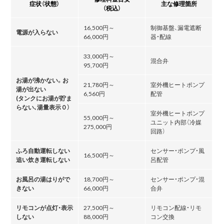
症状（状態）
主な修理箇所
（税込）
16,500円～
制御基盤、漏電遮断
電源が入らない
66,000円
器・配線
33,000円～
混合弁
95,700円
お湯が沸かない。お
21,780円～
室外機ヒートポンプ
湯が出ない
6,560円
配管
(タンクにお湯が貯ま
らない､湯量表示０）
室外機ヒートポンプ
55,000円～
ユニット内部（冷媒
275,000円
回路）
ふろ自動運転しない
センサー・ポンプ・風
16,500円～
追い炊き運転しない
呂配管
お風呂の湯はりがで
18,700円～
センサー・ポンプ・混
きない
66,000円
合弁
リモコンが点灯・表示
27,500円～
リモコン配線・リモ
しない
88,000円
コン交換