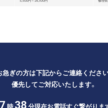
5,500円～
16,500円
修理依
お急ぎの方は
下記からご連絡ください
優先してご対応いたします。
7
38
時
分現在
お電話すぐ繋がりま