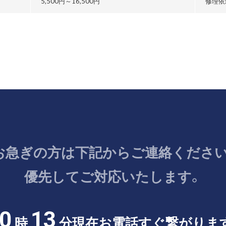
5,500円～
16,500円
修理依
お急ぎの方は
下記からご連絡ください
優先してご対応いたします。
0
13
時
分現在
お電話すぐ繋がりま