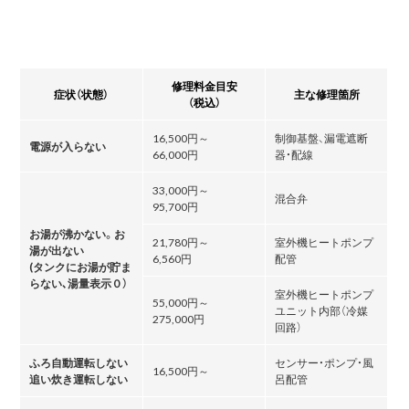
修理料金目安
症状（状態）
主な修理箇所
（税込）
16,500円～
制御基盤、漏電遮断
電源が入らない
66,000円
器・配線
33,000円～
混合弁
95,700円
お湯が沸かない。お
21,780円～
室外機ヒートポンプ
湯が出ない
6,560円
配管
(タンクにお湯が貯ま
らない､湯量表示０）
室外機ヒートポンプ
55,000円～
ユニット内部（冷媒
275,000円
回路）
ふろ自動運転しない
センサー・ポンプ・風
16,500円～
追い炊き運転しない
呂配管