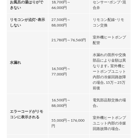
お風呂の湯はりがで
18,700円～
センサー・ポンプ・混
きない
66,000円
合弁
リモコンが点灯・表示
27,500円～
リモコン配線・リモ
しない
88,000円
コン交換
室外機ヒートポンプ
21,780円～76,560円
配管
水漏れの箇所や交換
部品により金額は異
水漏れ
なります。室外機ヒ
16,500円～
ートポンプユニット
77,000円
内部の冷媒回路故障
の場合､15万～25万
前後
16,500円～
電気部品類交換の場
88,000円
合。
エラーコードがリモ
コンに表示される
室外機ヒートポンプ
55,000円～176,000
ユニット内部の冷媒
円
回路故障の場合。