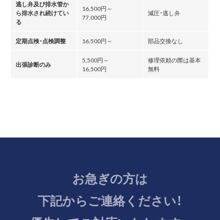
逃し弁及び排水管か
16,500円～
ら排水され続けてい
減圧・逃し弁
77,000円
る
定期点検・点検調整
16,500円～
部品交換なし
5,500円～
修理依頼の際は基本
出張診断のみ
16,500円
無料
お急ぎの方は
下記からご連絡ください！