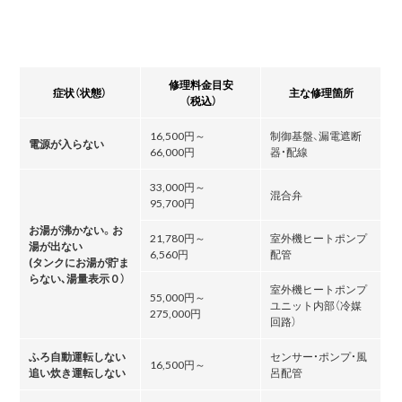
修理料金目安
症状（状態）
主な修理箇所
（税込）
16,500円～
制御基盤、漏電遮断
電源が入らない
66,000円
器・配線
33,000円～
混合弁
95,700円
お湯が沸かない。お
21,780円～
室外機ヒートポンプ
湯が出ない
6,560円
配管
(タンクにお湯が貯ま
らない､湯量表示０）
室外機ヒートポンプ
55,000円～
ユニット内部（冷媒
275,000円
回路）
ふろ自動運転しない
センサー・ポンプ・風
16,500円～
追い炊き運転しない
呂配管