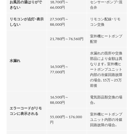
お風呂の湯はりがで
18,700円～
センサー・ポンプ・混
きない
66,000円
合弁
リモコンが点灯・表示
27,500円～
リモコン配線・リモ
しない
88,000円
コン交換
室外機ヒートポンプ
21,780円～76,560円
配管
水漏れの箇所や交換
部品により金額は異
水漏れ
なります。室外機ヒ
16,500円～
ートポンプユニット
77,000円
内部の冷媒回路故障
の場合､15万～25万
前後
16,500円～
電気部品類交換の場
88,000円
合。
エラーコードがリモ
コンに表示される
室外機ヒートポンプ
55,000円～176,000
ユニット内部の冷媒
円
回路故障の場合。