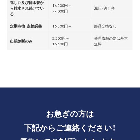
逃し弁及び排水管か
16,500円～
ら排水され続けてい
減圧・逃し弁
77,000円
る
定期点検・点検調整
16,500円～
部品交換なし
5,500円～
修理依頼の際は基本
出張診断のみ
16,500円
無料
お急ぎの方は
下記からご連絡ください！