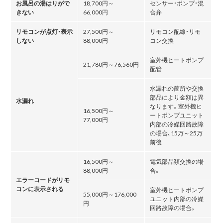
お風呂の湯はりがで
18,700円～
センサー・ポンプ・混
きない
66,000円
合弁
リモコンが点灯・表示
27,500円～
リモコン配線・リモ
しない
88,000円
コン交換
室外機ヒートポンプ
21,780円～76,560円
配管
水漏れの箇所や交換
部品により金額は異
水漏れ
なります。室外機ヒ
16,500円～
ートポンプユニット
77,000円
内部の冷媒回路故障
の場合､15万～25万
前後
16,500円～
電気部品類交換の場
88,000円
合。
エラーコードがリモ
コンに表示される
室外機ヒートポンプ
55,000円～176,000
ユニット内部の冷媒
円
回路故障の場合。