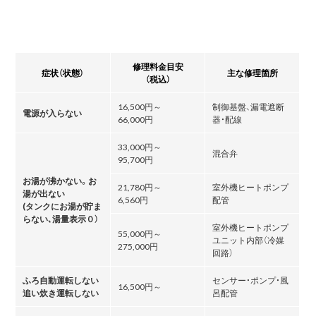
修理料金目安
症状（状態）
主な修理箇所
（税込）
16,500円～
制御基盤、漏電遮断
電源が入らない
66,000円
器・配線
33,000円～
混合弁
95,700円
お湯が沸かない。お
21,780円～
室外機ヒートポンプ
湯が出ない
6,560円
配管
(タンクにお湯が貯ま
らない､湯量表示０）
室外機ヒートポンプ
55,000円～
ユニット内部（冷媒
275,000円
回路）
ふろ自動運転しない
センサー・ポンプ・風
16,500円～
追い炊き運転しない
呂配管