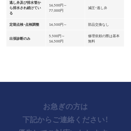
逃し弁及び排水管か
16,500円～
ら排水され続けてい
減圧・逃し弁
77,000円
る
定期点検・点検調整
16,500円～
部品交換なし
5,500円～
修理依頼の際は基本
出張診断のみ
16,500円
無料
お急ぎの方は
下記からご連絡ください！