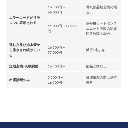
16,500円～
電気部品類交換の場
88,000円
合。
エラーコードがリモ
コンに表示される
室外機ヒートポンプ
55,000円～176,000
ユニット内部の冷媒
円
回路故障の場合。
逃し弁及び排水管か
16,500円～
ら排水され続けてい
減圧・逃し弁
77,000円
る
定期点検・点検調整
16,500円～
部品交換なし
5,500円～
修理依頼の際は基本
出張診断のみ
16,500円
無料