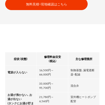
無料見積・現地確認はこちら
修理料金目安
症状（状態）
主な修理箇所
（税込）
16,500円～
制御基盤、漏電遮断
電源が入らない
66,000円
器・配線
33,000円～
混合弁
95,700円
お湯が沸かない。お
21,780円～
室外機ヒートポンプ
湯が出ない
6,560円
配管
(タンクにお湯が貯ま