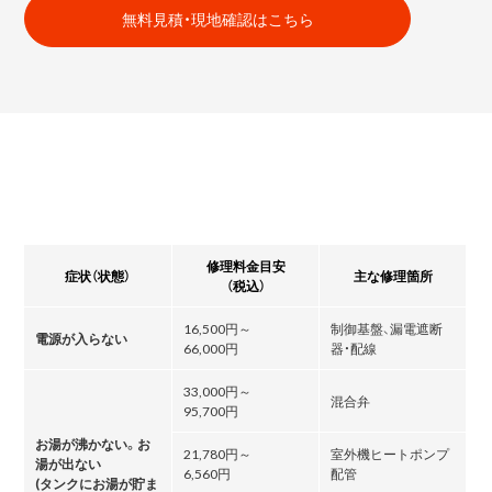
無料見積・現地確認はこちら
修理料金目安
症状（状態）
主な修理箇所
（税込）
16,500円～
制御基盤、漏電遮断
電源が入らない
66,000円
器・配線
33,000円～
混合弁
95,700円
お湯が沸かない。お
21,780円～
室外機ヒートポンプ
湯が出ない
6,560円
配管
(タンクにお湯が貯ま