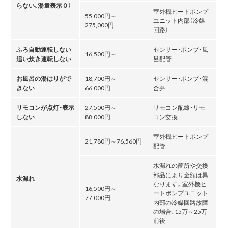
らない､湯量表示０）
室外機ヒートポンプ
55,000円～
ユニット内部（冷媒
275,000円
回路）
ふろ自動運転しない
センサー・ポンプ・風
16,500円～
追い炊き運転しない
呂配管
お風呂の湯はりがで
18,700円～
センサー・ポンプ・混
きない
66,000円
合弁
リモコンが点灯・表示
27,500円～
リモコン配線・リモ
しない
88,000円
コン交換
室外機ヒートポンプ
21,780円～76,560円
配管
水漏れの箇所や交換
部品により金額は異
水漏れ
なります。室外機ヒ
16,500円～
ートポンプユニット
77,000円
内部の冷媒回路故障
の場合､15万～25万
前後