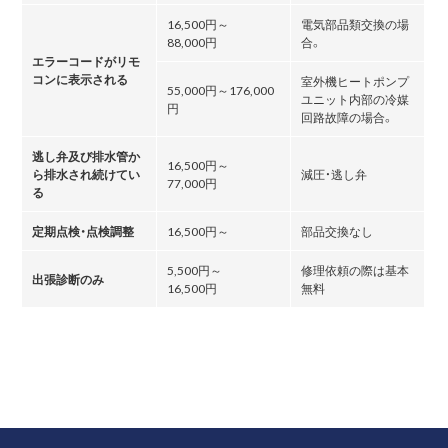
16,500円～
電気部品類交換の場
88,000円
合。
エラーコードがリモ
コンに表示される
室外機ヒートポンプ
55,000円～176,000
ユニット内部の冷媒
円
回路故障の場合。
逃し弁及び排水管か
16,500円～
ら排水され続けてい
減圧・逃し弁
77,000円
る
定期点検・点検調整
16,500円～
部品交換なし
5,500円～
修理依頼の際は基本
出張診断のみ
16,500円
無料