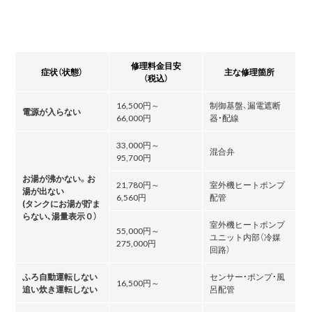
修理料金目安
症状（状態）
主な修理箇所
（税込）
16,500円～
制御基盤、漏電遮断
電源が入らない
66,000円
器・配線
33,000円～
混合弁
95,700円
お湯が沸かない。お
21,780円～
室外機ヒートポンプ
湯が出ない
6,560円
配管
(タンクにお湯が貯ま
らない､湯量表示０）
室外機ヒートポンプ
55,000円～
ユニット内部（冷媒
275,000円
回路）
ふろ自動運転しない
センサー・ポンプ・風
16,500円～
追い炊き運転しない
呂配管