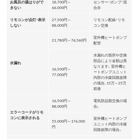
お風呂の湯はりがで
18,700円～
センサー・ポンプ・混
きない
66,000円
合弁
リモコンが点灯・表示
27,500円～
リモコン配線・リモ
しない
88,000円
コン交換
室外機ヒートポンプ
21,780円～76,560円
配管
水漏れの箇所や交換
部品により金額は異
水漏れ
なります。室外機ヒ
16,500円～
ートポンプユニット
77,000円
内部の冷媒回路故障
の場合､15万～25万
前後
16,500円～
電気部品類交換の場
88,000円
合。
エラーコードがリモ
コンに表示される
室外機ヒートポンプ
55,000円～176,000
ユニット内部の冷媒
円
回路故障の場合。