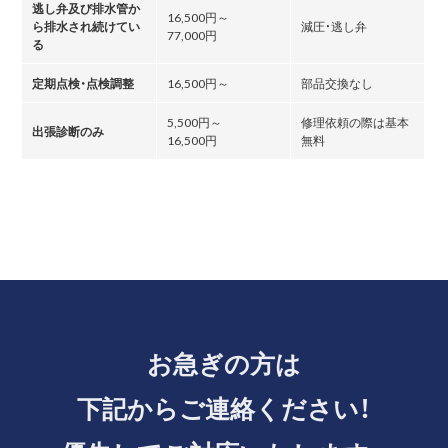
逃し弁及び排水管か
16,500円～
ら排水され続けてい
減圧・逃し弁
77,000円
る
定期点検・点検調整
16,500円～
部品交換なし
5,500円～
修理依頼の際は基本
出張診断のみ
16,500円
無料
お急ぎの方は
下記からご連絡ください！