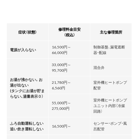
修理料金目安
症状（状態）
主な修理箇所
（税込）
16,500円～
制御基盤、漏電遮断
電源が入らない
66,000円
器・配線
33,000円～
混合弁
95,700円
お湯が沸かない。お
21,780円～
室外機ヒートポンプ
湯が出ない
6,560円
配管
(タンクにお湯が貯ま
らない､湯量表示０）
室外機ヒートポンプ
55,000円～
ユニット内部（冷媒
275,000円
回路）
ふろ自動運転しない
センサー・ポンプ・風
16,500円～
追い炊き運転しない
呂配管