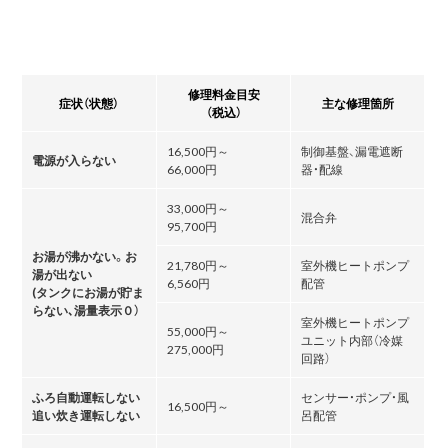
修理料金目安
症状（状態）
主な修理箇所
（税込）
16,500円～
制御基盤、漏電遮断
電源が入らない
66,000円
器・配線
33,000円～
混合弁
95,700円
お湯が沸かない。お
21,780円～
室外機ヒートポンプ
湯が出ない
6,560円
配管
(タンクにお湯が貯ま
らない､湯量表示０）
室外機ヒートポンプ
55,000円～
ユニット内部（冷媒
275,000円
回路）
ふろ自動運転しない
センサー・ポンプ・風
16,500円～
追い炊き運転しない
呂配管