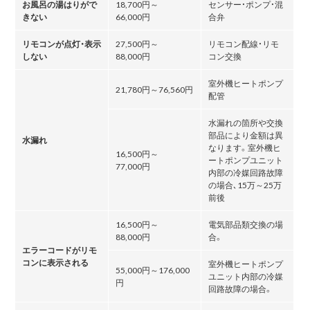
お風呂の湯はりがで
18,700円～
センサー・ポンプ・混
きない
66,000円
合弁
リモコンが点灯・表示
27,500円～
リモコン配線・リモ
しない
88,000円
コン交換
室外機ヒートポンプ
21,780円～76,560円
配管
水漏れの箇所や交換
部品により金額は異
水漏れ
なります。室外機ヒ
16,500円～
ートポンプユニット
77,000円
内部の冷媒回路故障
の場合､15万～25万
前後
16,500円～
電気部品類交換の場
88,000円
合。
エラーコードがリモ
コンに表示される
室外機ヒートポンプ
55,000円～176,000
ユニット内部の冷媒
円
回路故障の場合。