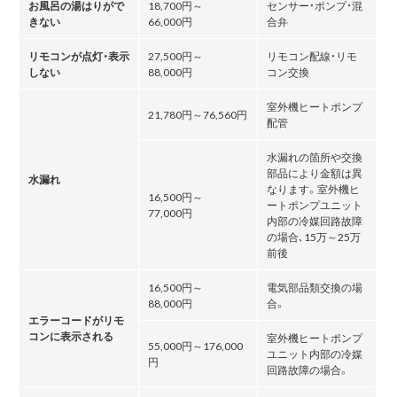
お風呂の湯はりがで
18,700円～
センサー・ポンプ・混
きない
66,000円
合弁
リモコンが点灯・表示
27,500円～
リモコン配線・リモ
しない
88,000円
コン交換
室外機ヒートポンプ
21,780円～76,560円
配管
水漏れの箇所や交換
部品により金額は異
水漏れ
なります。室外機ヒ
16,500円～
ートポンプユニット
77,000円
内部の冷媒回路故障
の場合､15万～25万
前後
16,500円～
電気部品類交換の場
88,000円
合。
エラーコードがリモ
コンに表示される
室外機ヒートポンプ
55,000円～176,000
ユニット内部の冷媒
円
回路故障の場合。