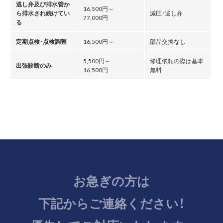
逃し弁及び排水管か
16,500円～
ら排水され続けてい
減圧・逃し弁
77,000円
る
定期点検・点検調整
16,500円～
部品交換なし
5,500円～
修理依頼の際は基本
出張診断のみ
16,500円
無料
お急ぎの方は
下記からご連絡ください！