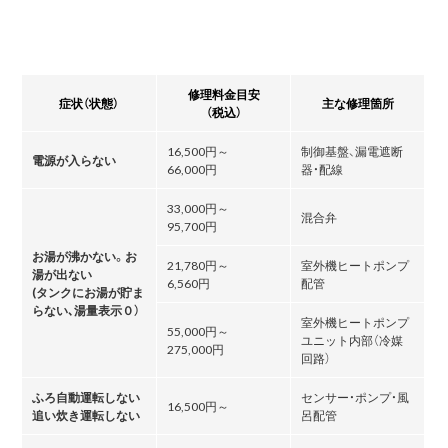
修理料金目安
症状（状態）
主な修理箇所
（税込）
16,500円～
制御基盤、漏電遮断
電源が入らない
66,000円
器・配線
33,000円～
混合弁
95,700円
お湯が沸かない。お
21,780円～
室外機ヒートポンプ
湯が出ない
6,560円
配管
(タンクにお湯が貯ま
らない､湯量表示０）
室外機ヒートポンプ
55,000円～
ユニット内部（冷媒
275,000円
回路）
ふろ自動運転しない
センサー・ポンプ・風
16,500円～
追い炊き運転しない
呂配管