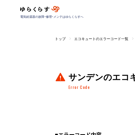
電気給湯器の故障・修理・メンテはゆらくらすへ
トップ
エコキュートのエラーコード一覧
サンデンのエコ
Error Code
■
エラーコード内容