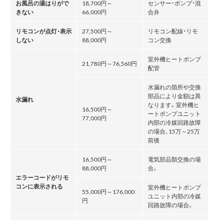
お風呂の湯はりがで
18,700円～
センサー・ポンプ・混
きない
66,000円
合弁
リモコンが点灯・表示
27,500円～
リモコン配線・リモ
しない
88,000円
コン交換
室外機ヒートポンプ
21,780円～76,560円
配管
水漏れの箇所や交換
部品により金額は異
水漏れ
なります。室外機ヒ
16,500円～
ートポンプユニット
77,000円
内部の冷媒回路故障
の場合､15万～25万
前後
16,500円～
電気部品類交換の場
88,000円
合。
エラーコードがリモ
コンに表示される
室外機ヒートポンプ
55,000円～176,000
ユニット内部の冷媒
円
回路故障の場合。