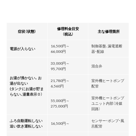
修理料金目安
症状（状態）
主な修理箇所
（税込）
16,500円～
制御基盤、漏電遮断
電源が入らない
66,000円
器・配線
33,000円～
混合弁
95,700円
お湯が沸かない。お
21,780円～
室外機ヒートポンプ
湯が出ない
6,560円
配管
(タンクにお湯が貯ま
らない､湯量表示０）
室外機ヒートポンプ
55,000円～
ユニット内部（冷媒
275,000円
回路）
ふろ自動運転しない
センサー・ポンプ・風
16,500円～
追い炊き運転しない
呂配管