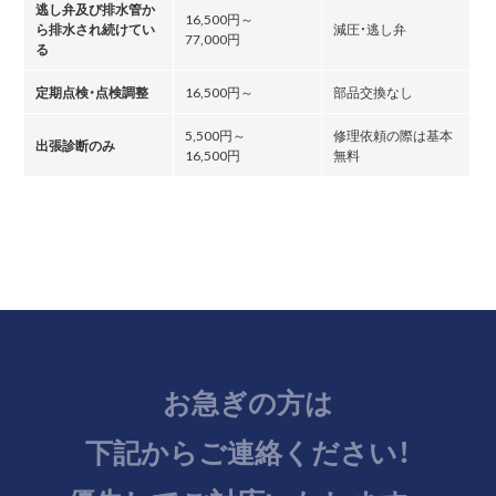
逃し弁及び排水管か
16,500円～
ら排水され続けてい
減圧・逃し弁
77,000円
る
定期点検・点検調整
16,500円～
部品交換なし
5,500円～
修理依頼の際は基本
出張診断のみ
16,500円
無料
お急ぎの方は
下記からご連絡ください！