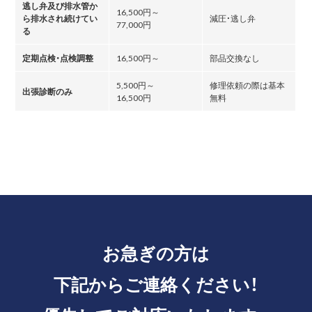
逃し弁及び排水管か
16,500円～
ら排水され続けてい
減圧・逃し弁
77,000円
る
定期点検・点検調整
16,500円～
部品交換なし
5,500円～
修理依頼の際は基本
出張診断のみ
16,500円
無料
お急ぎの方は
下記からご連絡ください！