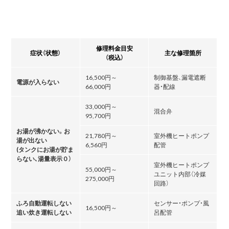
修理料金目安
症状（状態）
主な修理箇所
（税込）
16,500円～
制御基盤、漏電遮断
電源が入らない
66,000円
器・配線
33,000円～
混合弁
95,700円
お湯が沸かない。お
21,780円～
室外機ヒートポンプ
湯が出ない
6,560円
配管
(タンクにお湯が貯ま
らない､湯量表示０）
室外機ヒートポンプ
55,000円～
ユニット内部（冷媒
275,000円
回路）
ふろ自動運転しない
センサー・ポンプ・風
16,500円～
追い炊き運転しない
呂配管