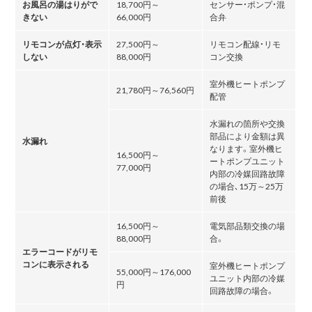
お風呂の湯はりがで
18,700円～
センサー・ポンプ・混
きない
66,000円
合弁
リモコンが点灯・表示
27,500円～
リモコン配線・リモ
しない
88,000円
コン交換
室外機ヒートポンプ
21,780円～76,560円
配管
水漏れの箇所や交換
部品により金額は異
水漏れ
なります。室外機ヒ
16,500円～
ートポンプユニット
77,000円
内部の冷媒回路故障
の場合､15万～25万
前後
16,500円～
電気部品類交換の場
88,000円
合。
エラーコードがリモ
コンに表示される
室外機ヒートポンプ
55,000円～176,000
ユニット内部の冷媒
円
回路故障の場合。