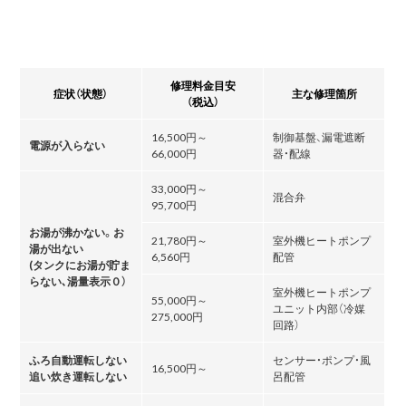
修理料金目安
症状（状態）
主な修理箇所
（税込）
16,500円～
制御基盤、漏電遮断
電源が入らない
66,000円
器・配線
33,000円～
混合弁
95,700円
お湯が沸かない。お
21,780円～
室外機ヒートポンプ
湯が出ない
6,560円
配管
(タンクにお湯が貯ま
らない､湯量表示０）
室外機ヒートポンプ
55,000円～
ユニット内部（冷媒
275,000円
回路）
ふろ自動運転しない
センサー・ポンプ・風
16,500円～
追い炊き運転しない
呂配管