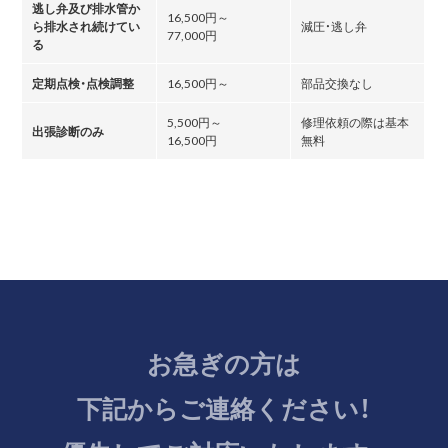
逃し弁及び排水管か
16,500円～
ら排水され続けてい
減圧・逃し弁
77,000円
る
定期点検・点検調整
16,500円～
部品交換なし
5,500円～
修理依頼の際は基本
出張診断のみ
16,500円
無料
お急ぎの方は
下記からご連絡ください！