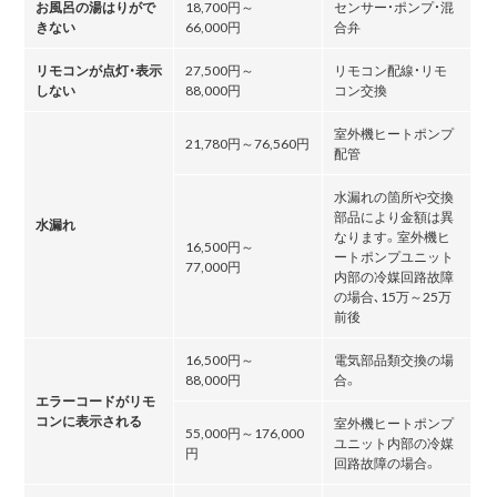
お風呂の湯はりがで
18,700円～
センサー・ポンプ・混
きない
66,000円
合弁
リモコンが点灯・表示
27,500円～
リモコン配線・リモ
しない
88,000円
コン交換
室外機ヒートポンプ
21,780円～76,560円
配管
水漏れの箇所や交換
部品により金額は異
水漏れ
なります。室外機ヒ
16,500円～
ートポンプユニット
77,000円
内部の冷媒回路故障
の場合､15万～25万
前後
16,500円～
電気部品類交換の場
88,000円
合。
エラーコードがリモ
コンに表示される
室外機ヒートポンプ
55,000円～176,000
ユニット内部の冷媒
円
回路故障の場合。