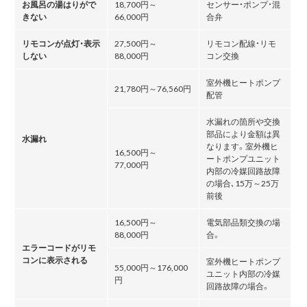
お風呂の湯はりがで
18,700円～
センサー・ポンプ・混
きない
66,000円
合弁
リモコンが点灯・表示
27,500円～
リモコン配線・リモ
しない
88,000円
コン交換
室外機ヒートポンプ
21,780円～76,560円
配管
水漏れの箇所や交換
部品により金額は異
水漏れ
なります。室外機ヒ
16,500円～
ートポンプユニット
77,000円
内部の冷媒回路故障
の場合､15万～25万
前後
16,500円～
電気部品類交換の場
88,000円
合。
エラーコードがリモ
コンに表示される
室外機ヒートポンプ
55,000円～176,000
ユニット内部の冷媒
円
回路故障の場合。