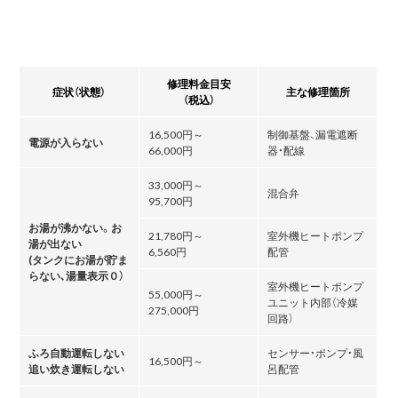
修理料金目安
症状（状態）
主な修理箇所
（税込）
16,500円～
制御基盤、漏電遮断
電源が入らない
66,000円
器・配線
33,000円～
混合弁
95,700円
お湯が沸かない。お
21,780円～
室外機ヒートポンプ
湯が出ない
6,560円
配管
(タンクにお湯が貯ま
らない､湯量表示０）
室外機ヒートポンプ
55,000円～
ユニット内部（冷媒
275,000円
回路）
ふろ自動運転しない
センサー・ポンプ・風
16,500円～
追い炊き運転しない
呂配管