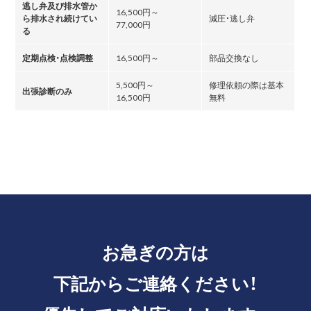
逃し弁及び排水管か
16,500円～
ら排水され続けてい
減圧・逃し弁
77,000円
る
定期点検・点検調整
16,500円～
部品交換なし
5,500円～
修理依頼の際は基本
出張診断のみ
16,500円
無料
お急ぎの方は
下記からご連絡ください！