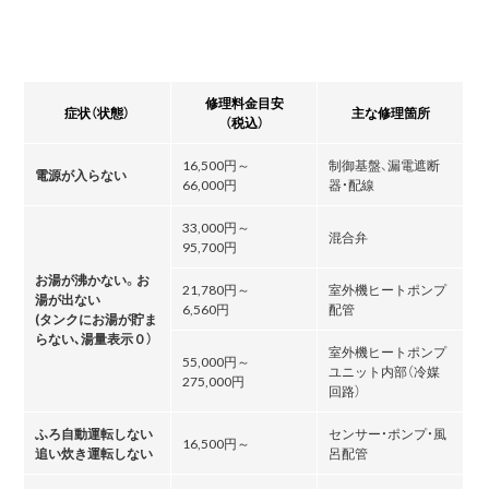
修理料金目安
症状（状態）
主な修理箇所
（税込）
16,500円～
制御基盤、漏電遮断
電源が入らない
66,000円
器・配線
33,000円～
混合弁
95,700円
お湯が沸かない。お
21,780円～
室外機ヒートポンプ
湯が出ない
6,560円
配管
(タンクにお湯が貯ま
らない､湯量表示０）
室外機ヒートポンプ
55,000円～
ユニット内部（冷媒
275,000円
回路）
ふろ自動運転しない
センサー・ポンプ・風
16,500円～
追い炊き運転しない
呂配管