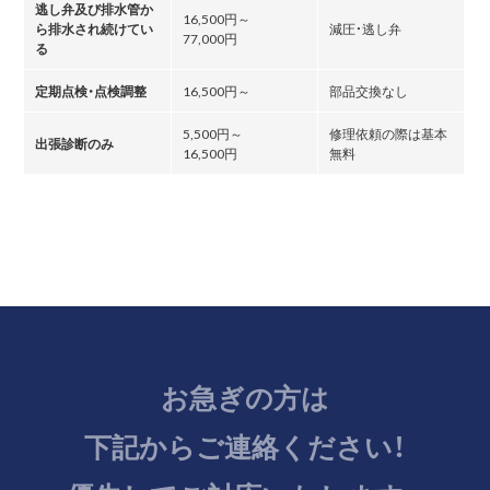
逃し弁及び排水管か
16,500円～
ら排水され続けてい
減圧・逃し弁
77,000円
る
定期点検・点検調整
16,500円～
部品交換なし
5,500円～
修理依頼の際は基本
出張診断のみ
16,500円
無料
お急ぎの方は
下記からご連絡ください！