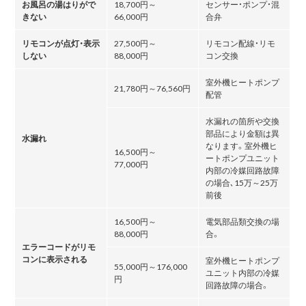
お風呂の湯はりがで
18,700円～
センサー・ポンプ・混
きない
66,000円
合弁
リモコンが点灯・表示
27,500円～
リモコン配線・リモ
しない
88,000円
コン交換
室外機ヒートポンプ
21,780円～76,560円
配管
水漏れの箇所や交換
部品により金額は異
水漏れ
なります。室外機ヒ
16,500円～
ートポンプユニット
77,000円
内部の冷媒回路故障
の場合､15万～25万
前後
16,500円～
電気部品類交換の場
88,000円
合。
エラーコードがリモ
コンに表示される
室外機ヒートポンプ
55,000円～176,000
ユニット内部の冷媒
円
回路故障の場合。