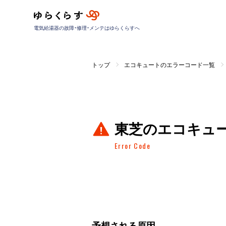
電気給湯器の故障・修理・メンテはゆらくらすへ
トップ
エコキュートのエラーコード一覧
東芝のエコキュ
Error Code
予想される原因