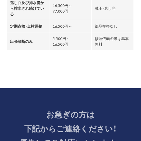
逃し弁及び排水管か
16,500円～
ら排水され続けてい
減圧・逃し弁
77,000円
る
定期点検・点検調整
16,500円～
部品交換なし
5,500円～
修理依頼の際は基本
出張診断のみ
16,500円
無料
お急ぎの方は
下記からご連絡ください！