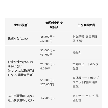
修理料金目安
症状（状態）
主な修理箇所
（税込）
16,500円～
制御基盤、漏電遮断
電源が入らない
66,000円
器・配線
33,000円～
混合弁
95,700円
お湯が沸かない。お
21,780円～
室外機ヒートポンプ
湯が出ない
6,560円
配管
(タンクにお湯が貯ま
らない､湯量表示０）
室外機ヒートポンプ
55,000円～
ユニット内部（冷媒
275,000円
回路）
ふろ自動運転しない
センサー・ポンプ・風
16,500円～
追い炊き運転しない
呂配管