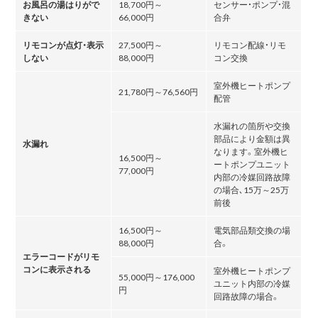
お風呂の湯はりがで
18,700円～
センサー・ポンプ・混
きない
66,000円
合弁
リモコンが点灯・表示
27,500円～
リモコン配線・リモ
しない
88,000円
コン交換
室外機ヒートポンプ
21,780円～76,560円
配管
水漏れの箇所や交換
部品により金額は異
水漏れ
なります。室外機ヒ
16,500円～
ートポンプユニット
77,000円
内部の冷媒回路故障
の場合､15万～25万
前後
16,500円～
電気部品類交換の場
88,000円
合。
エラーコードがリモ
コンに表示される
室外機ヒートポンプ
55,000円～176,000
ユニット内部の冷媒
円
回路故障の場合。