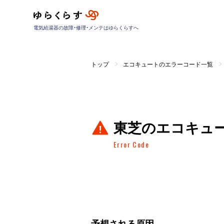
電気給湯器の故障・修理・メンテはゆらくらすへ
トップ
エコキュートのエラーコード一覧
東芝のエコキュ
Error Code
予想される原因