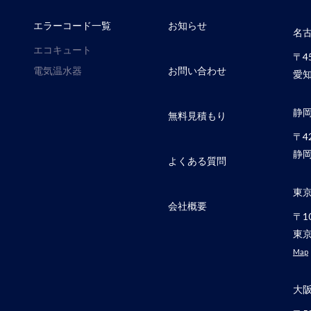
エラーコード一覧
お知らせ
名
エコキュート
〒45
電気温水器
お問い合わせ
愛知
静
無料見積もり
〒42
静岡
よくある質問
東
会社概要
〒10
東京
Map
大