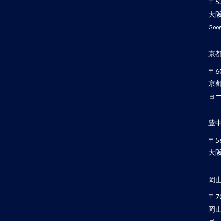
〒53
大阪
Goog
京
〒60
京都
ョー
豊
〒56
大阪
岡
〒70
岡山
号