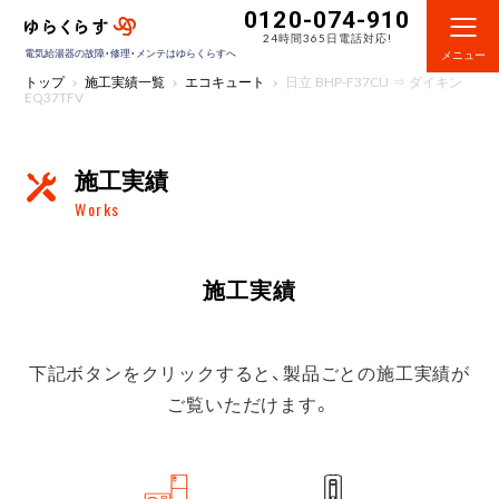
0120-074-910
24時間365日電話対応!
電気給湯器の故障・修理・メンテはゆらくらすへ
メニュー
トップ
施工実績一覧
エコキュート
日立 BHP-F37CU ⇒ ダイキン
EQ37TFV
施工実績
Works
施工実績
下記ボタンをクリックすると、製品ごとの施工実績が
ご覧いただけます。