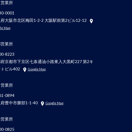
阪営業所
0-0001
府大阪市北区梅田1-2-2 大阪駅前第2ビル12-12
le Map
都営業所
0-8223
府京都市下京区七条通油小路東入大黒町227 第2キ
トビル402
Google Map
中営業所
1-0894
府豊中市勝部1-1-40
Google Map
山営業所
0-0825