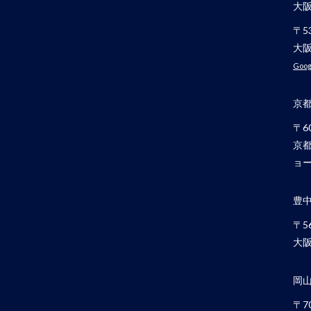
大
〒53
大阪
Goog
京
〒60
京都
ョー
豊
〒56
大阪
岡
〒70