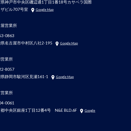
庫県神戸市中央区磯辺通1丁目1番18号カサベラ国際
ザビル707号室
Google Map
古屋営業所
3-0863
県名古屋市中村区八社2-195
Google Map
岡営業所
2-8057
県静岡市駿河区見瀬161-1
Google Map
京営業所
4-0061
都中央区銀座1丁目12番4号 N&E BLD.6F
Google