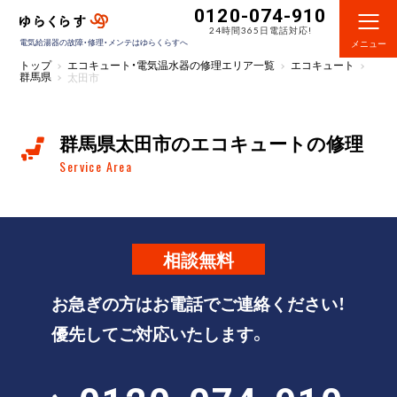
0120-074-910
24時間365日電話対応!
電気給湯器の故障・修理・メンテはゆらくらすへ
メニュー
トップ
エコキュート・電気温水器の修理エリア一覧
エコキュート
群馬県
太田市
群馬県太田市のエコキュートの修理
Service Area
相談
無料
お急ぎの方はお電話でご連絡ください！
優先してご対応いたします。