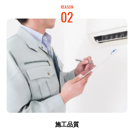
REASON
02
施工品質