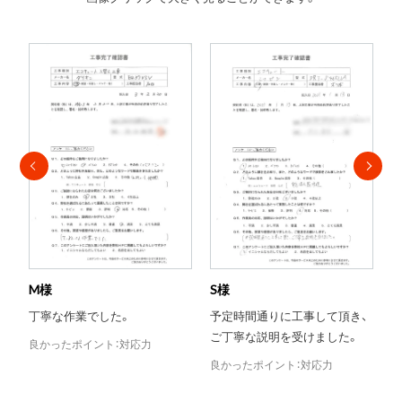
S様
T様
Y
予定時間通りに工事して頂き、
当日対応がとても助かりまし
ご丁寧な説明を受けました。
た。
良かったポイント：対応力
良かったポイント：評判
良