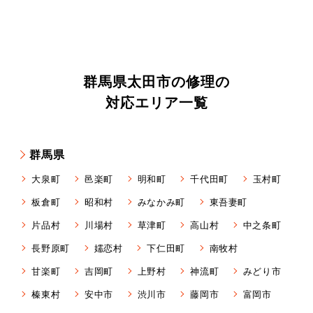
群馬県太田市の修理の
対応エリア一覧
群馬県
大泉町
邑楽町
明和町
千代田町
玉村町
板倉町
昭和村
みなかみ町
東吾妻町
片品村
川場村
草津町
高山村
中之条町
長野原町
嬬恋村
下仁田町
南牧村
甘楽町
吉岡町
上野村
神流町
みどり市
榛東村
安中市
渋川市
藤岡市
富岡市