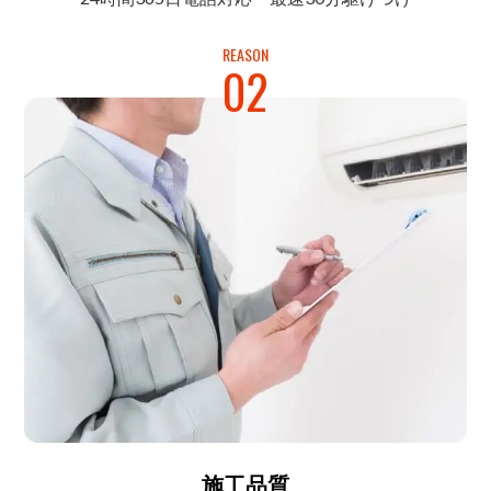
REASON
02
施工品質