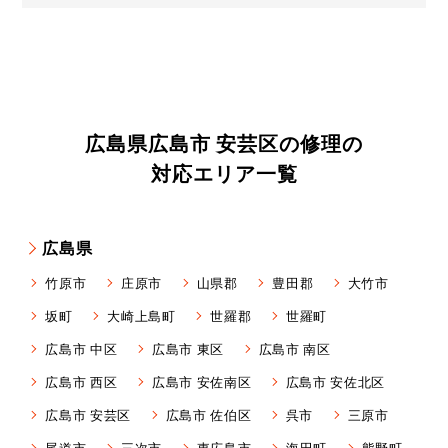
広島県広島市 安芸区の修理の
対応エリア一覧
広島県
竹原市
庄原市
山県郡
豊田郡
大竹市
坂町
大崎上島町
世羅郡
世羅町
広島市 中区
広島市 東区
広島市 南区
広島市 西区
広島市 安佐南区
広島市 安佐北区
広島市 安芸区
広島市 佐伯区
呉市
三原市
尾道市
三次市
東広島市
海田町
熊野町