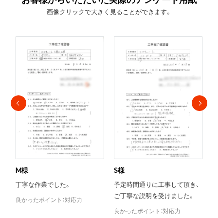
画像クリックで大きく見ることができます。
S様
T様
Y
予定時間通りに工事して頂き、
当日対応がとても助かりまし
ご丁寧な説明を受けました。
た。
良かったポイント：対応力
良かったポイント：評判
良