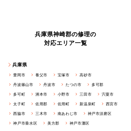
兵庫県神崎郡の修理の
対応エリア一覧
兵庫県
豊岡市
養父市
宝塚市
高砂市
丹波篠山市
丹波市
たつの市
多可郡
多可町
洲本市
小野市
三田市
宍粟市
太子町
佐用郡
佐用町
新温泉町
西宮市
西脇市
三木市
南あわじ市
神戸市須磨区
神戸市垂水区
美方郡
神戸市灘区