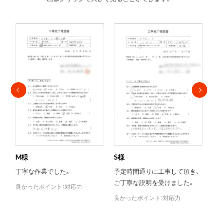
S様
T様
予定時間通りに工事して頂き、
当日対応がとても助かりまし
ご丁寧な説明を受けました。
た。
力
良かったポイント：対応力
良かったポイント：評判