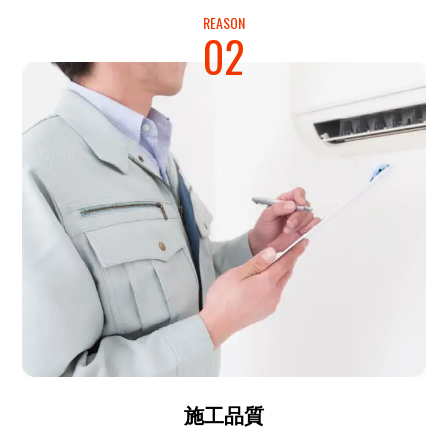
REASON
02
施工品質