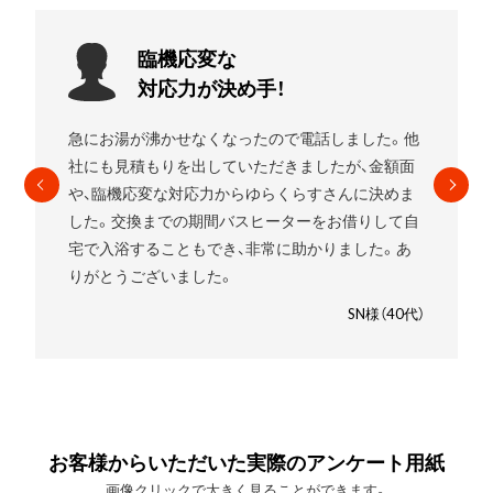
お願いして
良かったです!
ました。他
エコキュートを使用していましたがガスの給湯
、金額面
したいことをお伝えすると
すぐに段取りを組ん
に決めま
れました。
高いものを売りつけられるんじゃない
借りして自
と少し心配でしたが、ゆらくらすさんにお願いし
した。あ
良かったです。笑
SM様（30
SN様（40代）
お客様からいただいた実際のアンケート用紙
画像クリックで大きく見ることができます。