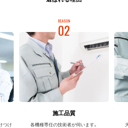
REASON
02
施工品質
けつけ
各機種専任の
技術者が伺います。