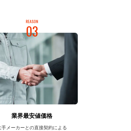
REASON
03
業界最安値価格
大手メーカーとの
直接契約による