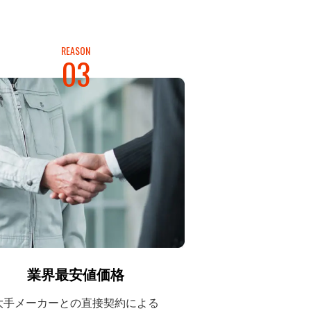
REASON
03
業界最安値価格
大手メーカーとの
直接契約による