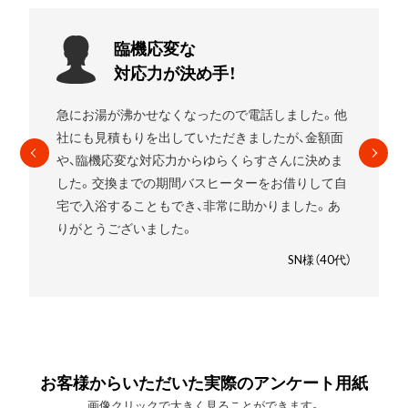
お願いして
良かったです!
。他
エコキュートを使用していましたがガスの給湯器に
面
したいことをお伝えすると
すぐに段取りを組んでく
ま
れました。
高いものを売りつけられるんじゃないか
て自
と少し心配でしたが、ゆらくらすさんにお願いして
あ
良かったです。笑
SM様（30代）
0代）
お客様からいただいた実際のアンケート用紙
画像クリックで大きく見ることができます。