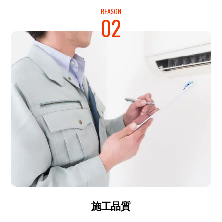
REASON
02
施工品質