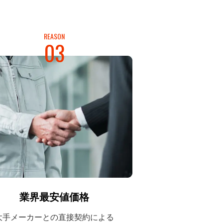
REASON
03
業界最安値価格
大手メーカーとの
直接契約による