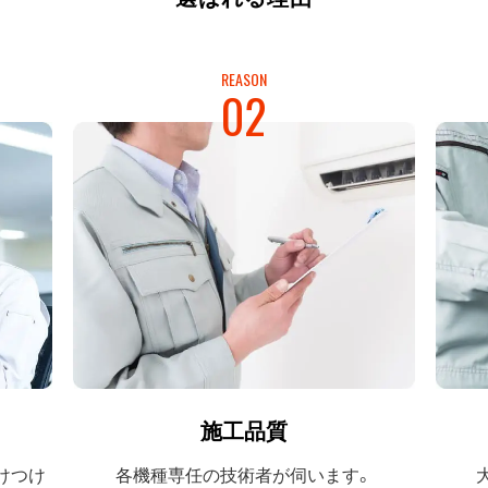
REASON
02
施工品質
けつけ
各機種専任の
技術者が伺います。