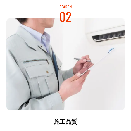
REASON
02
施工品質