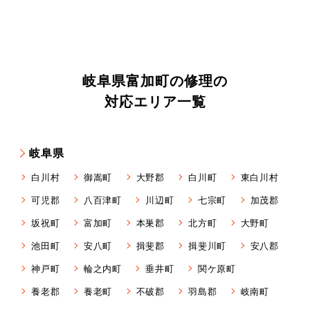
岐阜県富加町の修理の
対応エリア一覧
岐阜県
白川村
御嵩町
大野郡
白川町
東白川村
可児郡
八百津町
川辺町
七宗町
加茂郡
坂祝町
富加町
本巣郡
北方町
大野町
池田町
安八町
揖斐郡
揖斐川町
安八郡
神戸町
輪之内町
垂井町
関ケ原町
養老郡
養老町
不破郡
羽島郡
岐南町