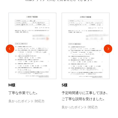
S様
T様
Y
予定時間通りに工事して頂き、
当日対応がとても助かりまし
ご丁寧な説明を受けました。
た。
良かったポイント：対応力
良かったポイント：評判
良