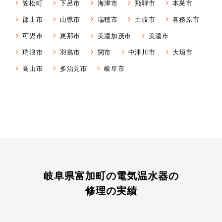
笠松町
下呂市
海津市
飛騨市
本巣市
郡上市
山県市
瑞穂市
土岐市
各務原市
可児市
恵那市
美濃加茂市
美濃市
瑞浪市
羽島市
関市
中津川市
大垣市
高山市
多治見市
岐阜市
岐阜県富加町の電気温水器の
修理の実績