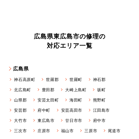
広島県東広島市の修理の
対応エリア一覧
広島県
神石高原町
世羅郡
世羅町
神石郡
北広島町
豊田郡
大崎上島町
坂町
山県郡
安芸太田町
海田町
熊野町
安芸郡
府中町
安芸高田市
江田島市
大竹市
東広島市
廿日市市
府中市
三次市
庄原市
福山市
三原市
尾道市