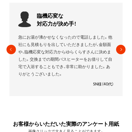
お願いして
良かったです!
他
エコキュートを使用していましたがガスの給湯器に
面
したいことをお伝えすると
すぐに段取りを組んでく
ま
れました。
高いものを売りつけられるんじゃないか
自
と少し心配でしたが、ゆらくらすさんにお願いして
あ
良かったです。笑
SM様（30代）
代）
お客様からいただいた実際のアンケート用紙
画像クリックで大きく見ることができます。