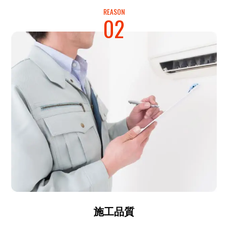
REASON
02
施工品質