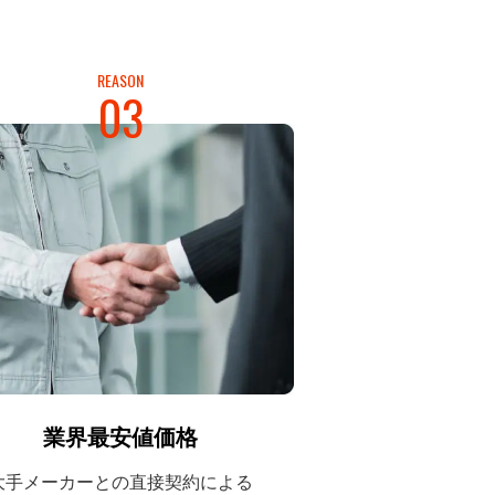
REASON
03
業界最安値価格
大手メーカーとの
直接契約による