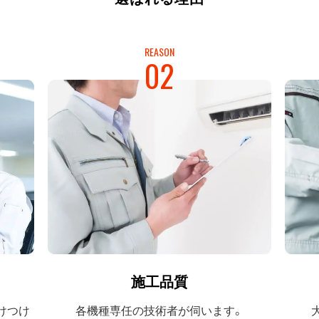
REASON
02
施工品質
けつけ
各機種専任の
技術者が伺います。